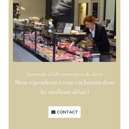
Demande
d'information
ou
de
devis
Nous répondrons à tous vos besoins dans
les meilleurs délais !
CONTACT